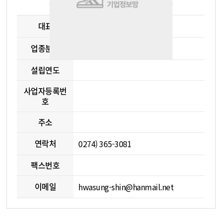
대표
신승범(SHINSUNGBUM)
업종분류
사출, 금형
설립연도
사업자등록번
호
주소
연락처
0274) 365-3081
팩스번호
이메일
hwasung-shin@hanmail.net