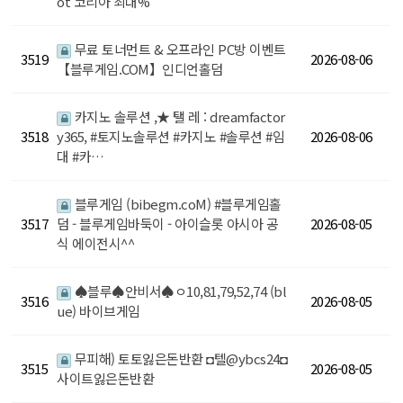
ot 코리아 최대%
무료 토너먼트 & 오프라인 PC방 이벤트
3519
2026-08-06
【블루게임.COM】인디언홀덤
카지노 솔루션 ,★ 탤 레 : dreamfactor
3518
y365, #토지노솔루션 #카지노 #솔루션 #임
2026-08-06
대 #카…
블루게임 (bibegm.coM) #블루게임홀
3517
덤 - 블루게임바둑이 - 아이슬롯 아시아 공
2026-08-05
식 에이전시^^
♠블루♠안비서♠ㅇ10,81,79,52,74 (bl
3516
2026-08-05
ue) 바이브게임
무피해) 토토잃은돈반환 ◘텔@ybcs24◘
3515
2026-08-05
사이트잃은돈반환