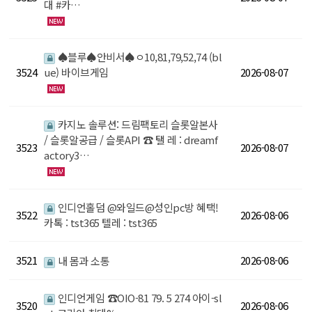
대 #카…
♠블루♠안비서♠ㅇ10,81,79,52,74 (bl
3524
ue) 바이브게임
2026-08-07
카지노 솔루션: 드림팩토리 슬롯알본사
/ 슬롯알공급 / 슬롯API ☎ 탤 레 : dreamf
3523
2026-08-07
actory3…
인디언홀덤 @와일드@성인pc방 혜택!
3522
2026-08-06
카톡 : tst365 텔레 : tst365
3521
2026-08-06
내 몸과 소통
인디언게임 ☎OIO-81 79. 5 274 아이-sl
3520
2026-08-06