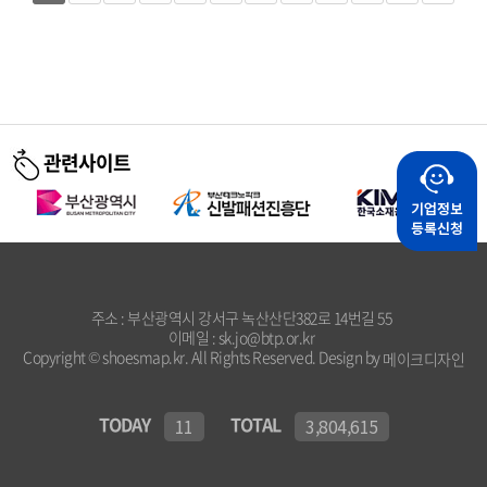
관련사이트
주소 : 부산광역시 강서구 녹산산단382로 14번길 55
이메일 : sk.jo@btp.or.kr
Copyright © shoesmap.kr. All Rights Reserved. Design by
메이크디자인
TODAY
TOTAL
11
3,804,615