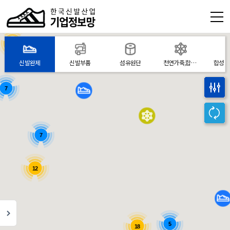
본문 바로가기
열기
79
신발완제
신발부품
섬유원단
천연가죽,합성피혁
열기
7
열기
열기
7
열기
12
열기
5
18