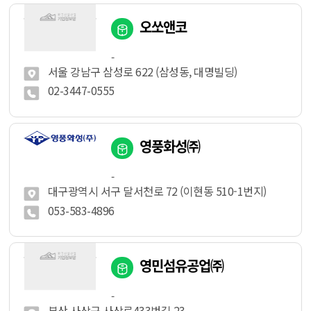
오쏘앤코
-
서울 강남구 삼성로 622 (삼성동, 대명빌딩)
02-3447-0555
영풍화성㈜
-
대구광역시 서구 달서천로 72 (이현동 510-1번지)
053-583-4896
영민섬유공업㈜
-
부산 사상구 사상로433번길 23