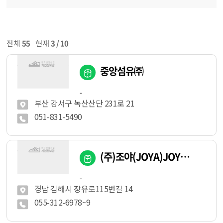
전체
55
현재
3 / 10
중앙섬유㈜
-
부산 강서구 녹산산단 231로 21
051-831-5490
(주)조야(JOYA)JOYACO.,LTD.
-
경남 김해시 장유로115번길 14
055-312-6978~9